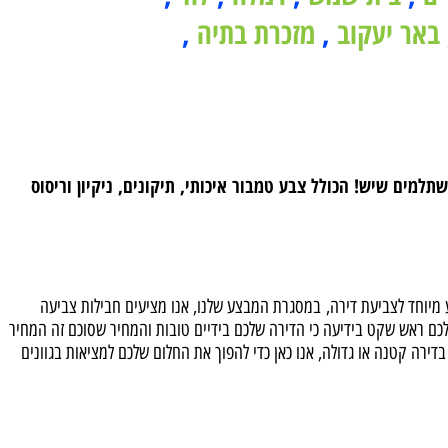
ם
,
בית שמש
,
רמלה
,
לוד
,
אר יעקוב
,
מזכרת בתיה
,
TOP P כבר לא צריכים להתפשר על איכות, עכשיו במחירון מבצעי 2026 במחירים הכי משתלמים שיש! הכולל צבע טמבור איכותי, תיקונים, ניקיון וריסוס
יוחד לצביעת דירה, במסגרת המבצע שלנו, אנו מציעים חבילות צביעה
ם ראש שקט בידיעה כי הדירה שלכם בידיים טובות והמחיר שסוכם זה המחיר
ן! בין אם מדובר בדירה קטנה או גדולה, אנו כאן כדי להפוך את החלום שלכם למציאות בגוונים