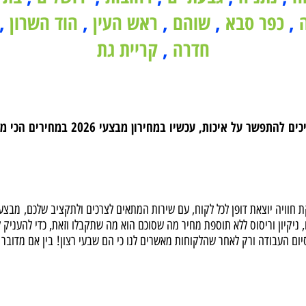
נתניה
,
גבעתיים
,
רחובות
,
ירושלים
,
בת י
פר סבא
,
שוהם
,
ראש העין
,
הוד השרון
,
ב
חדרה
,
קריית גת
צביעת דירה במבצע לחודש הקרוב עם חברת AINT
יה יוצאת דופן לכל לקוח, עם שירות המתאים לצרכים ולתקציב שלכם, מבצע מ
יון וריסוס ללא תוספת מחיר מה שסוכם הוא מה שתקבלו וזאת, כדי להעניק לכ
 אנחנו ב-TOP PAINT מקבלים רק לאחר סיום העבודה ורק לאחר שהלקוחות מאשרים לנו כי הם שבעי רצו