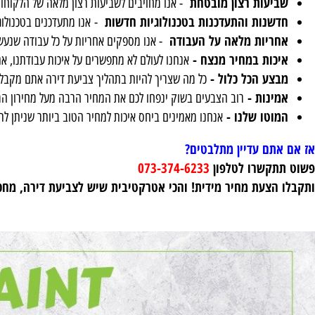
מוש בחומרים איכותיים -
אנו עובדים עם הצבעים והחומרים הטובים ביו
ליך העבודה יעיל ומהיר -
המומחים שלנו מתכננים את העבודה כך שתתבצ
יעות רצון מובטחת
- אנו מחויבים לשביעות רצון מלאה של הלקוחות ומב
שנות והתעדכנות בטכנולוגיות חדשות
- אנו מתעדכנים בטכנולוגיות ו
ריות מלאה על העבודה
- אנו מספקים אחריות על כל עבודה שנעשית, כך 
כות במחיר מנצח -
אנחנו לעולם לא מתפשרים על איכות עבודתנו, אתם מקב
צע הכל כלול -
כל מה שצריך להיות בתהליך צביעת דירה אתם מקבלים בחביל
ינות -
רוב הצבעים בשוק ינפחו לכם את המחיר הרבה מעל מחירון המבצע של
וטו שלנו -
אנחנו מאמינים ביחס איכות למחיר הטוב ביותר שניתן לתת ללקוח
תם עדיין מתלבטים?
קשרו לטלפון
073-374-6233
צעת מחיר מידית! והכי אטרקטיבית שיש לצביעת דירה, מחכים לכ