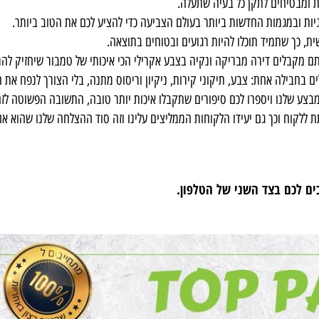
תר בשוק כדי להבטיח תוצאה מושלמת ועמידות לאורך זמן.
ע במהירות וביעילות, מבלי לפגוע באיכות.
טיחים לתקן כל בעיה שתעלה.
במגמות החדשות ביותר בעולם הצביעה כדי להציע לכם את הטוב ביותר.
שתמיד תוכלו להיות רגועים ובטוחים בתוצאה.
לים דירה מבריקה ונקיה בצבע אקרילי הכי איכותי של טמבור שיחזיק להרבה
ה אחת: צבע, תיקוני קירות, ניקיון וריסוס מתנה, בלי הצורך לנפח את המח
נו ויספרו לכם סיפורים שתקבלו איכות יותר טובה, התשובה הפשוטה לזה הם 
 וכך גם יעידו הלקוחות הממליצים עלינו וזה סוד ההצלחה שלנו שהוא אור לרג
ם בצד השני של הטלפון.