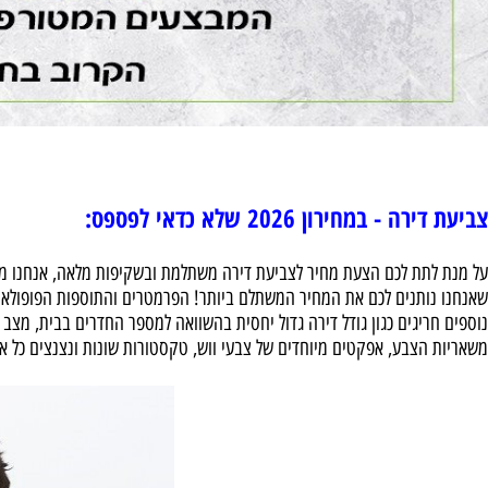
במחירון 2026 שלא כדאי לפספס:
ת לכם הצעת מחיר לצביעת דירה משתלמת ובשקיפות מלאה, אנחנו מציגים ב
תנים לכם את המחיר המשתלם ביותר! הפרמטרים והתוספות הפופולאריים בי
יגים כגון גודל דירה גדול יחסית בהשוואה למספר החדרים בבית, מצב קירות
צבע, אפקטים מיוחדים של צבעי ווש, טקסטורות שונות ונצנצים כל אותם פ