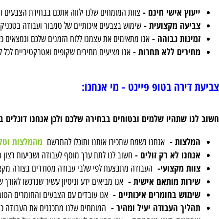
ת חבילת המבצע?
וץ אישי חינם -
צוות המומחים שלנו ילווה אתכם בבחירת הצבעים והסגנון
יעה מקצועית -
שימוש בצבעים איכותיים של טמבור ועבודה בטכניקות מת
נות גבוהה -
אנו מתאימים את עצמנו ללוח הזמנים שלכם ונמצאים כאן כדי 
ירים ללא תחרות -
אנו מציעים מחירים שקופים ואטרקטיביים לכל לקוח.
ירה בטופ פיינט - מי אנחנו:
 שתהיו שלמים ובטוחים בבחירה שלכם ולכן אנחנו דוגלים ב:
לצות -
מהמלצות וטלפונים
אנחנו נשמח שתכירו אותנו ותוכלו להתרשם
נו לא רק זולים -
חשוב לנו לתת ערך מוסף לעבודה ושביעות רצון מלאה 
ות מקצועי-
העבודה מתבצעת לפי שלבי עבודה מסודרים בצורה מקצועית ע
רות מותאם אישית -
אנו מביאים ידע וניסיון עשיר שנרכשו לאורך שנות פ