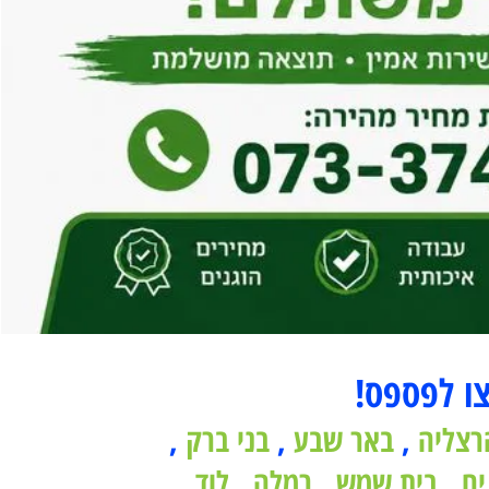
 לפספס!
ליה
,
באר שבע
,
בני ברק
,